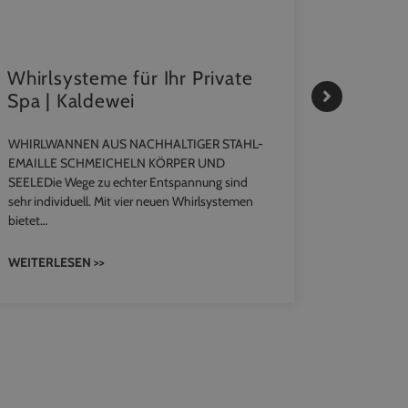
Whirlsysteme für Ihr Private
Gestal
Spa | Kaldewei
Momen
WHIRLWANNEN AUS NACHHALTIGER STAHL-
Stil für 
EMAILLE SCHMEICHELN KÖRPER UND
Familie bie
SEELEDie Wege zu echter Entspannung sind
Waschtischa
sehr individuell. Mit vier neuen Whirlsystemen
unterschie
bietet…
konzipiert 
WEITERLESEN >>
WEITERLE