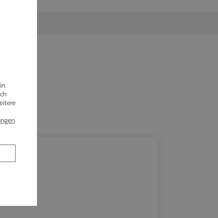
in
uch
eitere
lungen