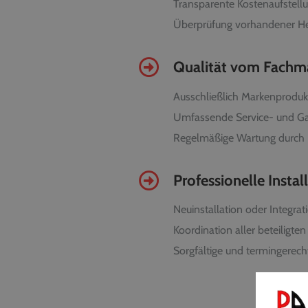
Transparente Kostenaufstell
Überprüfung vorhandener He
Qualität vom Fach
Ausschließlich Markenproduk
Umfassende Service- und Ga
Regelmäßige Wartung durch 
Professionelle Instal
Neuinstallation oder Integr
Koordination aller beteiligte
Sorgfältige und termingerec