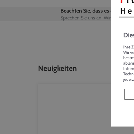
Beachten Sie, dass es eventuell 
Sprechen Sie uns an! Wir informieren
Die
Ihre 
Wir v
bestm
ableh
Neuigkeiten
Inform
Techn
jederz