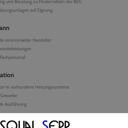
ung und Beratung zu Fördermitteln der BEG
izungsanlagen auf Eignung
mann
te renommierter Hersteller
rantieleistungen
Fachpersonal
lation
ation in vorhandene Heizungssysteme
n Gewerke
hte Ausführung